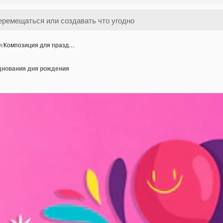
и
/
Композиция для празд…
днования дня рождения