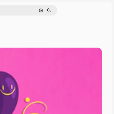
Поиск по изображению
Поиск