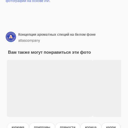
фотографий на основе ИИ
.
Концепция ароматных специй на белом фоне
atlascompany
Вам также могут понравиться эти фото
куркума
приправы
пряности
корица
карри
п