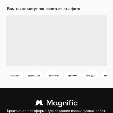
Вам также могут понравиться эти фото
мюсли
гранола
шпинат
детокс
йогурт
ингре
Креативная платформа для создания ваших лучших работ.