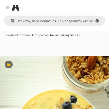
Magnific
Close menu
Поиск 
Главная
/
Стоковый
/
Фотографии
/
Концепция вкусной ед…
Премиум