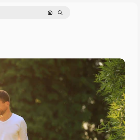
Поиск по изображению
Поиск