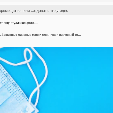
и
/
Концептуальное фото.…
Концептуальное фото. Защитные лицевые маски для лица и вирусный тест COVID-19 в форме заявки с ручкой на синем фоне. Крупный план.