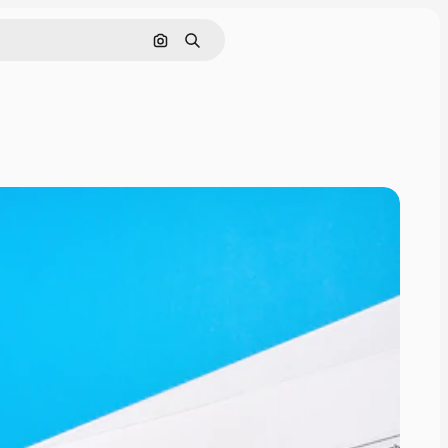
Поиск по изображению
Поиск