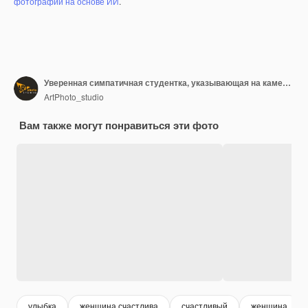
фотографий на основе ИИ
.
Уверенная симпатичная студентка, указывающая на камеру обеими руками, широко улыбаясь в камеру
ArtPhoto_studio
Вам также могут понравиться эти фото
улыбка
женщина счастлива
счастливый
женщина