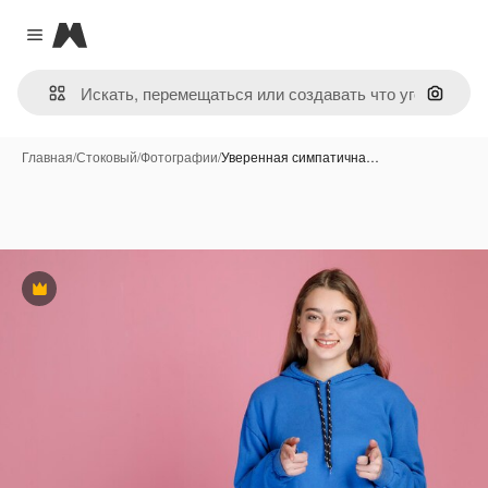
Magnific
Close menu
Поиск 
Главная
/
Стоковый
/
Фотографии
/
Уверенная симпатична…
Премиум