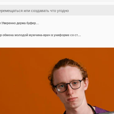
и
/
Уверенно держа буфер…
Уверенно держа буфер обмена молодой мужчина-врач в униформе со стетоскопом на оранжевом фоне