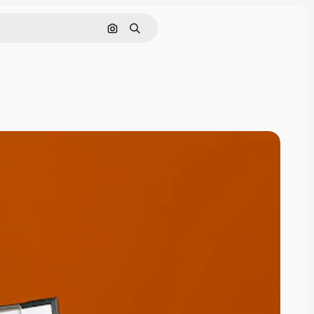
Поиск по изображению
Поиск