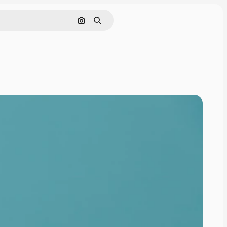
Поиск по изображению
Поиск