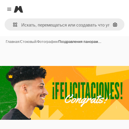
Magnific
Close menu
Поиск 
Главная
/
Стоковый
/
Фотографии
/
Поздравления панорам…
Премиум