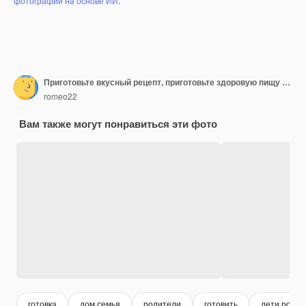
фотографий на основе ИИ
.
Приготовьте вкусный рецепт, приготовьте здоровую пищу дома, шеф-повар вместе с родителями, мама и папа, учат дочь готовить счастливый семейный день, взаимопомощь, дружная семья на кухне, копия пространства.
romeo22
Вам также могут понравиться эти фото
готовка
дом семья
родители
готовить
дети родит