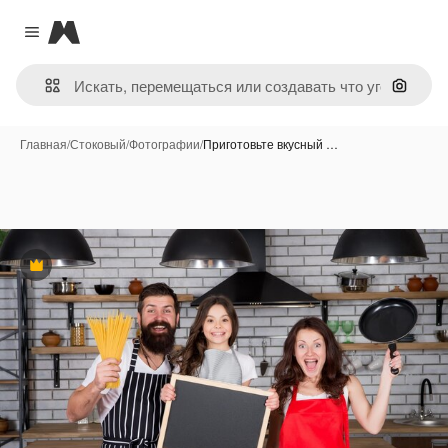
Magnific
Close menu
Поиск 
Главная
/
Стоковый
/
Фотографии
/
Приготовьте вкусный …
Премиум