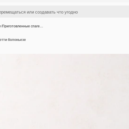
и
/
Приготовленные спаге…
етти болоньезе