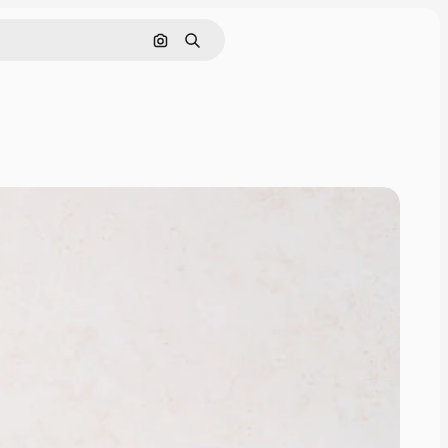
Поиск по изображению
Поиск