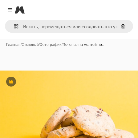
Magnific
Close menu
Поиск 
Главная
/
Стоковый
/
Фотографии
/
Печенье на желтой по…
Премиум