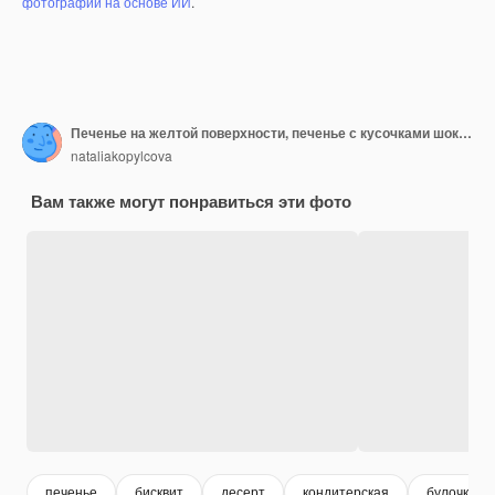
фотографий на основе ИИ
.
Печенье на желтой поверхности, печенье с кусочками шоколада и брусники
nataliakopylcova
Вам также могут понравиться эти фото
печенье
бисквит
десерт
кондитерская
булочки