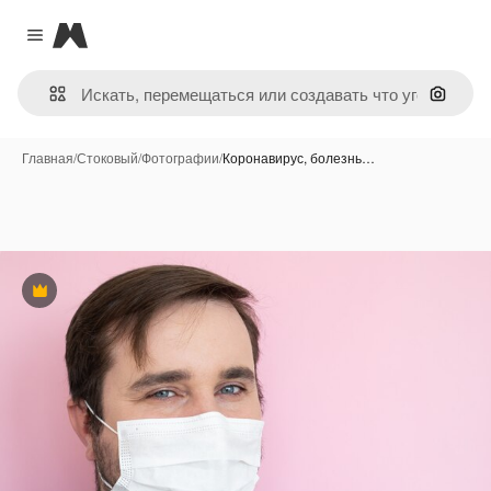
Magnific
Close menu
Поиск 
Главная
/
Стоковый
/
Фотографии
/
Коронавирус, болезнь…
Премиум