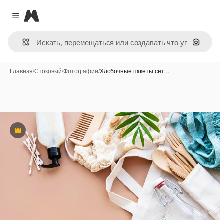
Magnific
Close menu
Поиск 
Главная
/
Стоковый
/
Фотографии
/
Хлобочные пакеты сет…
Премиум