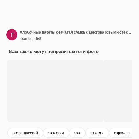
Хлобочные пакеты сетчатая сумка с многоразовыми стеклянными банкиками бамбук и деревянные приборы для еды на коричневом фоне концепция нулевых отходов экологически чистый плоский слой
teamhead98
Вам также могут понравиться эти фото
экологический
экология
эко
отходы
окружающая 