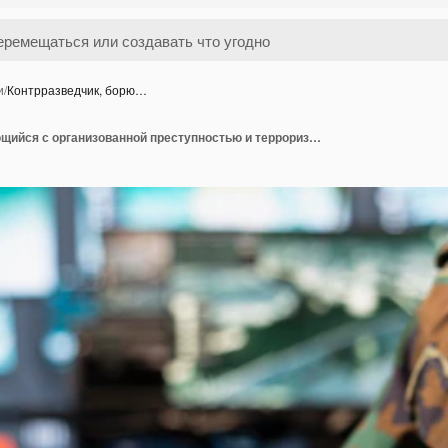
и
/
Контрразведчик, борю…
Контрразведчик, борющийся с организованной преступностью и терроризмом, использующий систему обнаружения