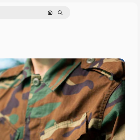
Поиск по изображению
Поиск