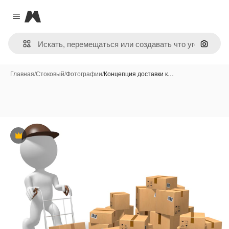
Magnific
Close menu
Поиск 
Главная
/
Стоковый
/
Фотографии
/
Концепция доставки к…
Премиум