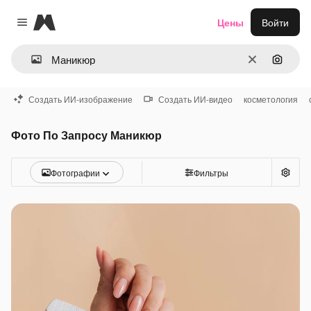
Magnific
Цены
Войти
Close menu
Очистить
Поиск 
Создать ИИ-изображение
Создать ИИ-видео
косметология
Фото По Запросу Маникюр
Фотографии
Фильтры