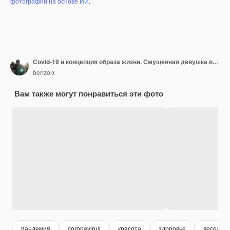
фотографий на основе ИИ
.
Covid-19 и концепция образа жизни. Смущенная девушка в медицинской маске, хмурясь, указывая влево с жалобой, разочарованная чем-то плохим, стоит против бежевого.
benzoix
Вам также могут понравиться эти фото
пандемия
coronavirus
красота
здоровье
веселая