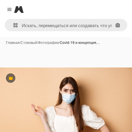
Magnific
Close menu
Поиск 
Главная
/
Стоковый
/
Фотографии
/
Covid-19 и концепция…
Премиум