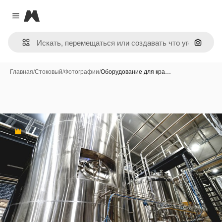
Magnific
Close menu
Поиск 
Главная
/
Стоковый
/
Фотографии
/
Оборудование для кра…
Премиум