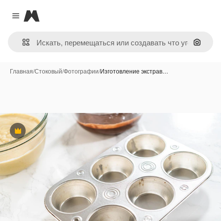
Magnific
Close menu
Поиск 
Главная
/
Стоковый
/
Фотографии
/
Изготовление экстрав…
Премиум