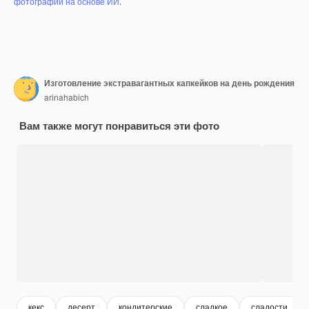
фотографий на основе ИИ
.
Изготовление экстравагантных капкейков на день рождения
arinahabich
Вам также могут понравиться эти фото
кекс
десерт
кондитерские
сладкое
сладости