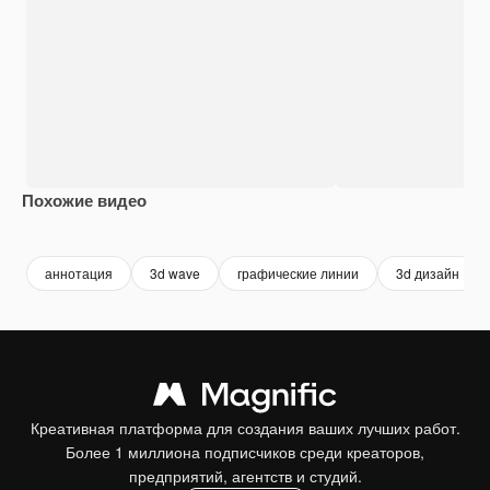
Похожие видео
Premium
Premium
Premium
Premium
Сгенериров
аннотация
3d wave
графические линии
3d дизайн
Креативная платформа для создания ваших лучших работ.
Более 1 миллиона подписчиков среди креаторов,
предприятий, агентств и студий.