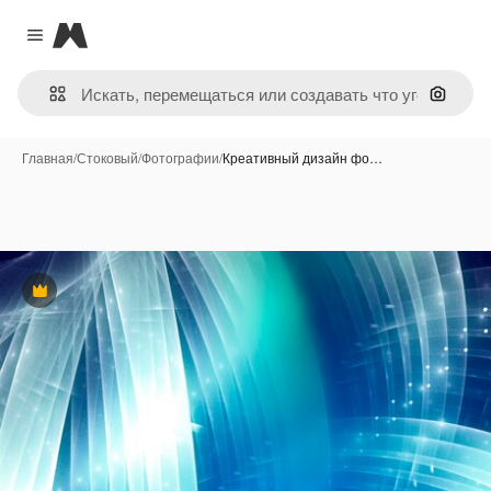
Magnific
Close menu
Поиск 
Главная
/
Стоковый
/
Фотографии
/
Креативный дизайн фо…
Премиум