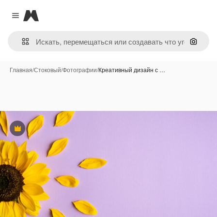
Magnific
Close menu
Поиск 
Главная
/
Стоковый
/
Фотографии
/
Креативный дизайн с …
Премиум