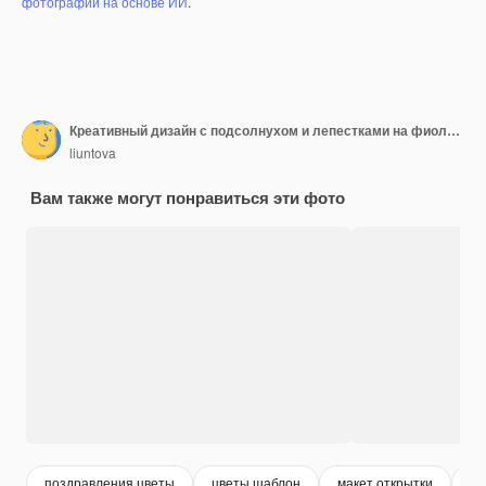
фотографий на основе ИИ
.
Креативный дизайн с подсолнухом и лепестками на фиолетовом фоне
liuntova
Вам также могут понравиться эти фото
поздравления цветы
цветы шаблон
макет открытки
же