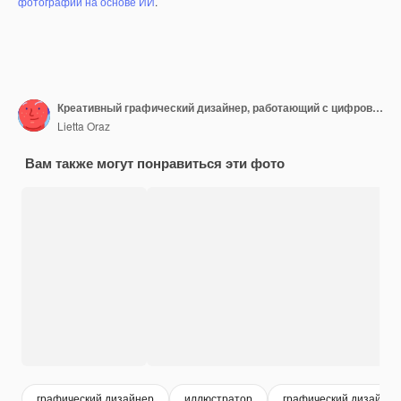
фотографий на основе ИИ
.
Креативный графический дизайнер, работающий с цифровым планшетом в офисе, рисует эскизы логотипа
Lietta Oraz
Вам также могут понравиться эти фото
графический дизайнер
иллюстратор
графический дизайн