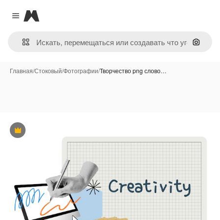
Magnific
Close menu
Поиск 
Главная
/
Стоковый
/
Фотографии
/
Творчество png слово…
Премиум