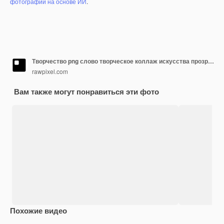
фотографий на основе ИИ
.
Творчество png слово творческое коллаж искусства прозрачный фон
rawpixel.com
Вам также могут понравиться эти фото
Похожие видео
Premium
Premium
Premium
Premium