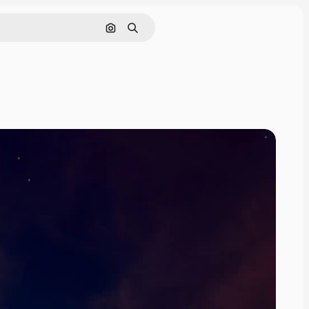
Поиск по изображению
Поиск