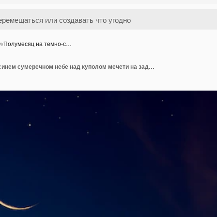
и
/
Полумесяц на темно-с…
Полумесяц на темно-синем сумеречном небе над куполом мечети на заднем плане