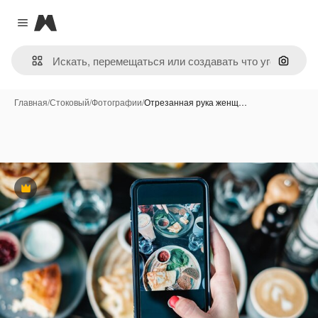
Magnific
Close menu
Поиск 
Главная
/
Стоковый
/
Фотографии
/
Отрезанная рука женщ…
Премиум