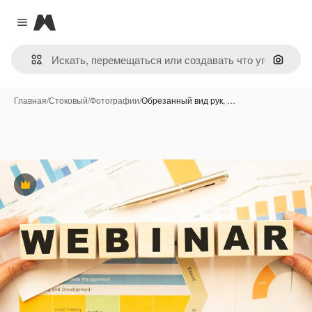
Magnific
Close menu
Поиск 
Главная
/
Стоковый
/
Фотографии
/
Обрезанный вид рук, …
Премиум