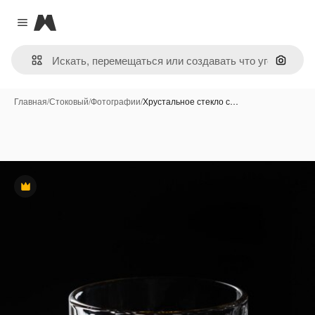
Magnific
Close menu
Поиск 
Главная
/
Стоковый
/
Фотографии
/
Хрустальное стекло с…
Премиум