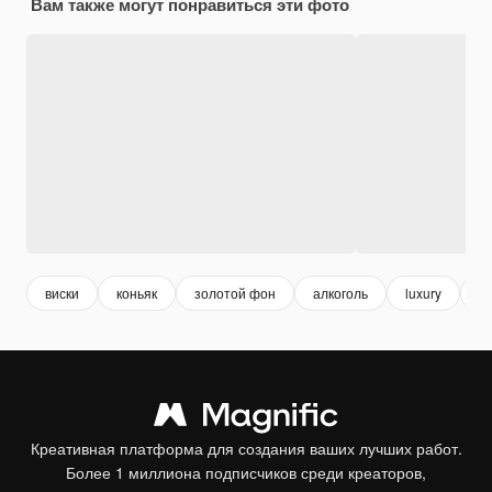
Вам также могут понравиться эти фото
виски
коньяк
золотой фон
алкоголь
luxury
р
Креативная платформа для создания ваших лучших работ.
Более 1 миллиона подписчиков среди креаторов,