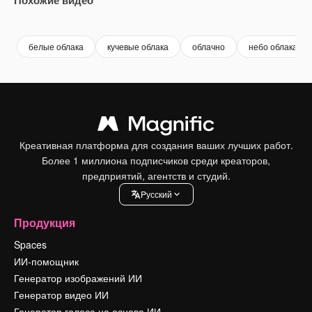
Premium
Premium
Premium
Premium
белые облака
кучевые облака
облачно
небо облака
Креативная платформа для создания ваших лучших работ.
Более 1 миллиона подписчиков среди креаторов,
предприятий, агентств и студий.
Pусский
Продукция
Spaces
ИИ-помощник
Генератор изображений ИИ
Генератор видео ИИ
Генератор голоса на основе ИИ