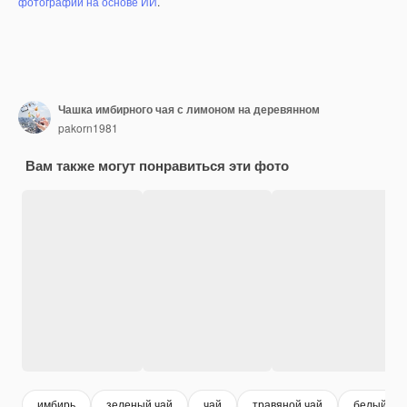
фотографий на основе ИИ
.
Чашка имбирного чая с лимоном на деревянном
pakorn1981
Вам также могут понравиться эти фото
имбирь
зеленый чай
чай
травяной чай
белый ча