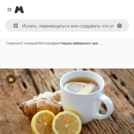
Magnific
Close menu
Поиск 
Главная
/
Стоковый
/
Фотографии
/
Чашка имбирного чая …
Премиум