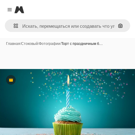
Magnific
Close menu
Поиск 
Главная
/
Стоковый
/
Фотографии
/
Торт с праздничным б…
Премиум