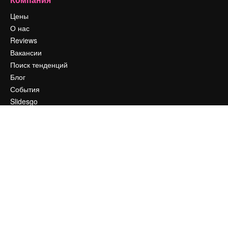
Цены
О нас
Reviews
Вакансии
Поиск тенденций
Блог
События
Slidesgo
Продайте свой контент
Помещение для прессы
Ищете magnific.ai
Связаться с нами
Клиентская поддержка
Instagram
YouTube
LinkedIn
TikTok