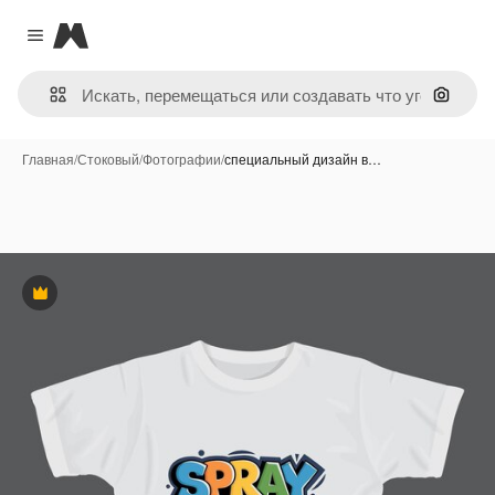
Magnific
Close menu
Поиск 
Главная
/
Стоковый
/
Фотографии
/
специальный дизайн в…
Премиум