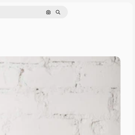
Поиск по изображению
Поиск