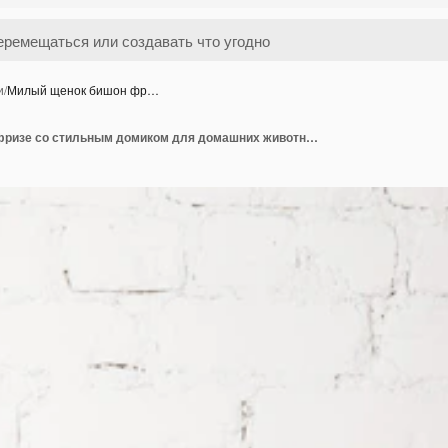
и
/
Милый щенок бишон фр…
Милый щенок бишон фризе со стильным домиком для домашних животных в интерьере комнаты