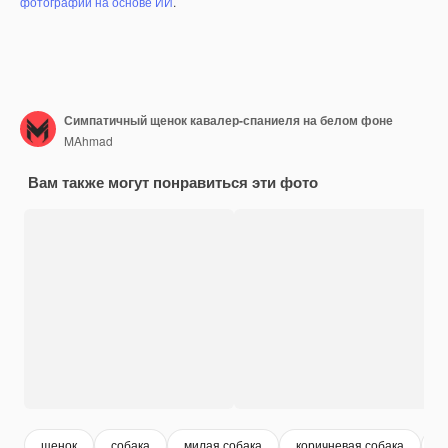
фотографий на основе ИИ
.
Симпатичный щенок кавалер-спаниеля на белом фоне
MAhmad
Вам также могут понравиться эти фото
щенок
собака
милая собака
коричневая собака
б