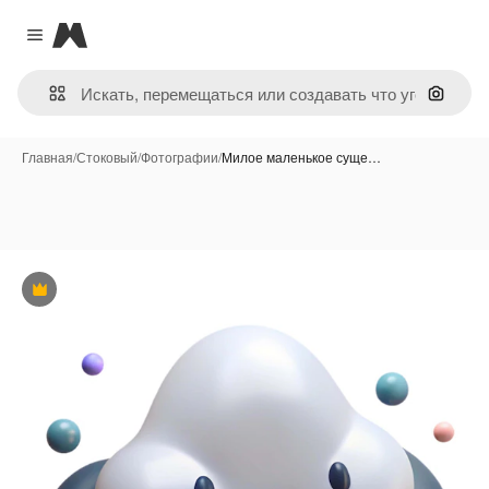
Magnific
Close menu
Поиск 
Главная
/
Стоковый
/
Фотографии
/
Милое маленькое суще…
Премиум