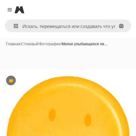
Magnific
Close menu
Поиск 
Главная
/
Стоковый
/
Фотографии
/
Милое улыбающееся ли…
Премиум