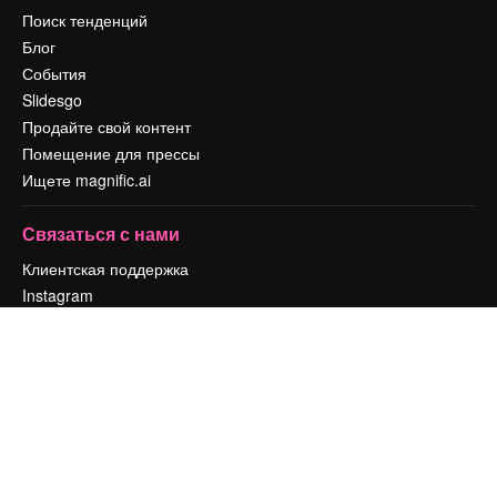
Поиск тенденций
Блог
События
Slidesgo
Продайте свой контент
Помещение для прессы
Ищете magnific.ai
Связаться с нами
Клиентская поддержка
Instagram
YouTube
LinkedIn
TikTok
Discord
X
Reddit