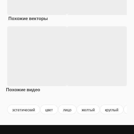
Похожие векторы
Похожие видео
Premium
Premium
Сгенерировано с помощью ИИ
Premium
Premium
Сгенериров
эстетический
цвет
лицо
желтый
круглый
тв