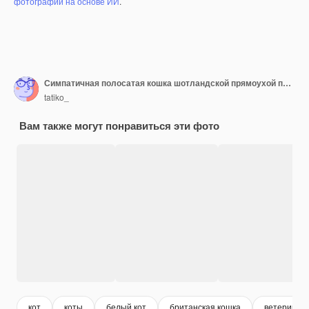
фотографий на основе ИИ
.
Симпатичная полосатая кошка шотландской прямоухой породы изолирована на белом фоне.
tatiko_
Вам также могут понравиться эти фото
кот
коты
белый кот
британская кошка
ветеринарн