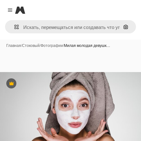
Magnific
Close menu
Поиск 
Главная
/
Стоковый
/
Фотографии
/
Милая молодая девушк…
Премиум