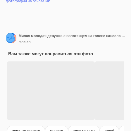
фотографий на основе ИИ
.
Милая молодая девушка с полотенцем на голове нанесла на лицо полезную белую маску, спа-процедура
mnelen
Вам также могут понравиться эти фото
девушка красота
красота
лицо модели
скраб
дев