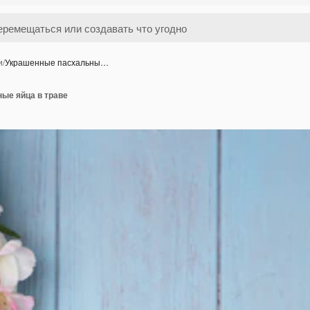
и
/
Украшенные пасхальны…
ые яйца в траве