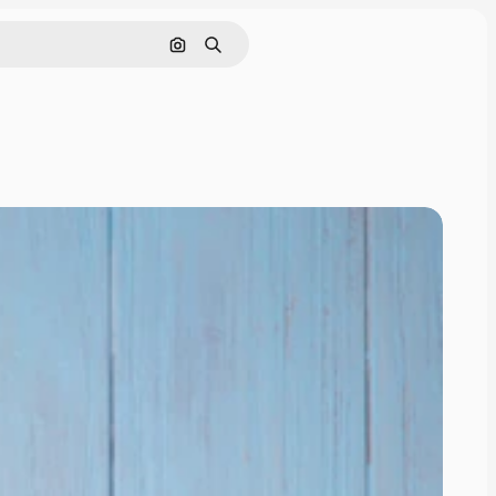
Поиск по изображению
Поиск