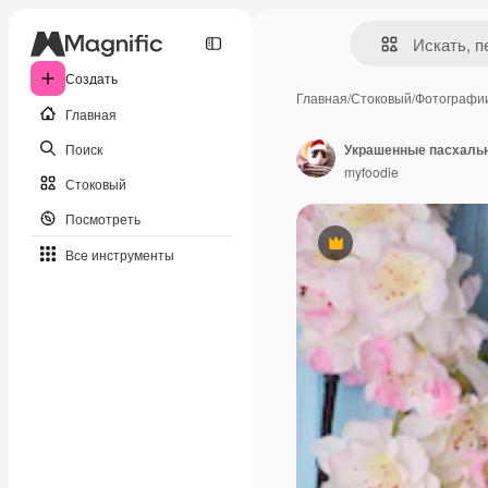
Создать
Главная
/
Стоковый
/
Фотографи
Главная
Поиск
Украшенные пасхальн
myfoodie
Стоковый
Посмотреть
Премиум
Все инструменты