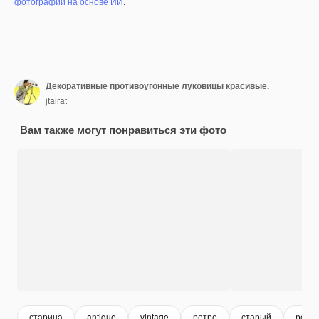
фотографий на основе ИИ
.
Декоративные противоугонные луковицы красивые.
jtairat
Вам также могут понравиться эти фото
старина
antique
vintage
ретро
старый
ретр