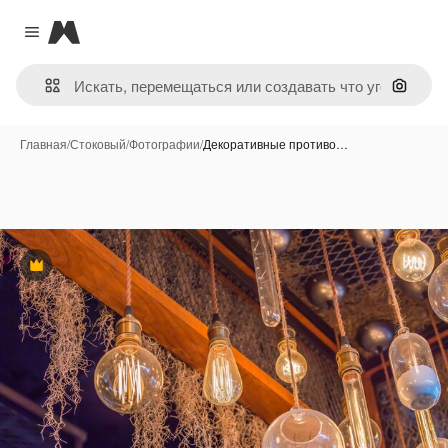
Magnific
Close menu
Поиск 
Главная
/
Стоковый
/
Фотографии
/
Декоративные противо…
Премиум