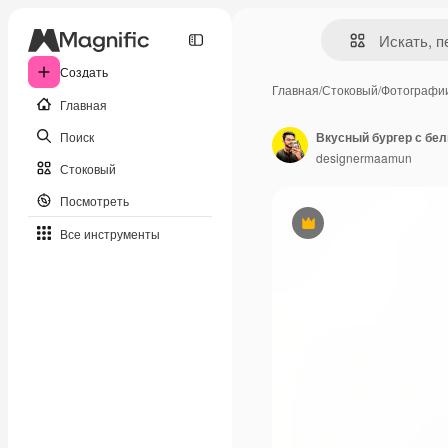
Создать
Главная
/
Стоковый
/
Фотографи
Главная
Поиск
Вкусный бургер с бе
designermaamun
Стоковый
Посмотреть
Премиум
Все инструменты