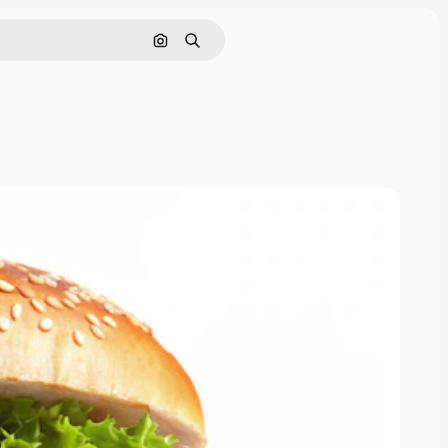
Поиск по изображению
Поиск