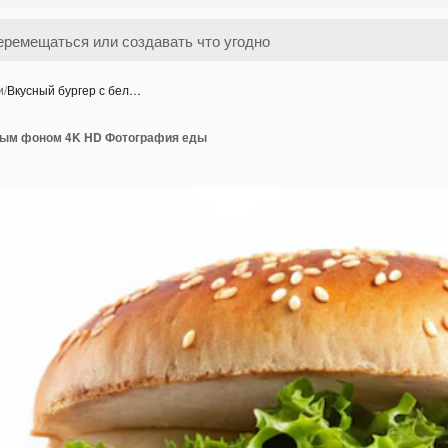
и
/
Вкусный бургер с бел…
лым фоном 4K HD Фотография еды