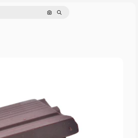
Поиск по изображению
Поиск