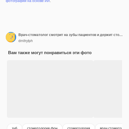
фотографий на основе ИИ
.
Врач-стоматолог смотрит на зубы пациентов и держит стоматологические инструменты возле рта Ассистент помогает врачу Они носят белую форму с масками и перчатками Стоматолог Стоматологический кабинет
dmitrytph
Вам также могут понравиться эти фото
зуб
стоматология фон
стоматология
врач стоматолог