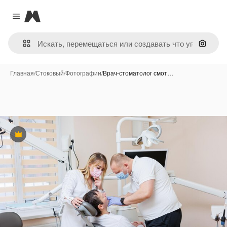
Magnific
Close menu
Поиск 
Главная
/
Стоковый
/
Фотографии
/
Врач-стоматолог смот…
Премиум