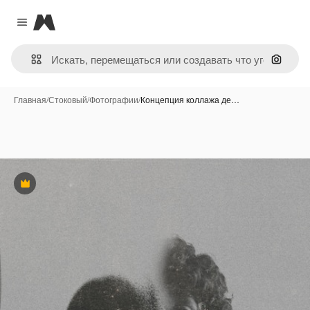
Magnific
Close menu
Поиск 
Главная
/
Стоковый
/
Фотографии
/
Концепция коллажа де…
Премиум