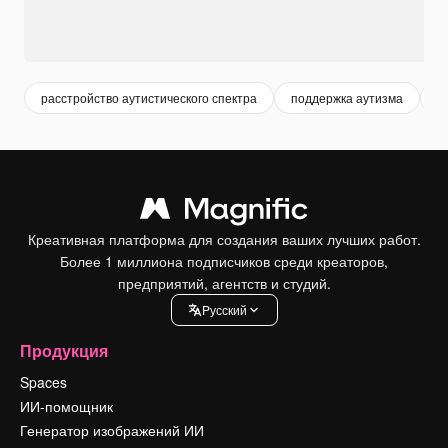
расстройство аутистического спектра
поддержка аутизма
р
Креативная платформа для создания ваших лучших работ.
Более 1 миллиона подписчиков среди креаторов,
предприятий, агентств и студий.
Pусский
Продукция
Spaces
ИИ-помощник
Генератор изображений ИИ