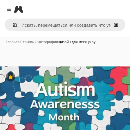
Magnific
Close menu
Поиск 
Главная
/
Стоковый
/
Фотографии
/
дизайн для месяца ау…
Премиум