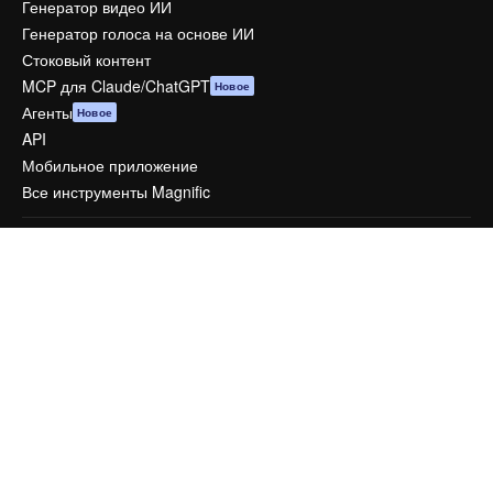
Генератор видео ИИ
Генератор голоса на основе ИИ
Стоковый контент
MCP для Claude/ChatGPT
Новое
Агенты
Новое
API
Мобильное приложение
Все инструменты Magnific
Начать
Academy
Документация по Пакету ИИ
Служба поддержки
Условия и положения
Политика конфиденциальности
Оригиналы
Новое
Политика файлов cookie
Центр доверия
Партнеры