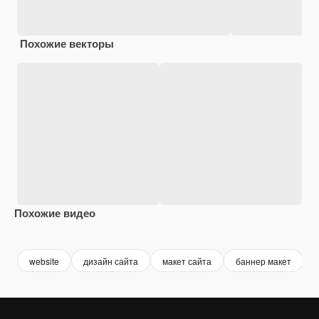
Похожие векторы
Похожие видео
Premium
Premium
Premium
Premium
website
дизайн сайта
макет сайта
баннер макет