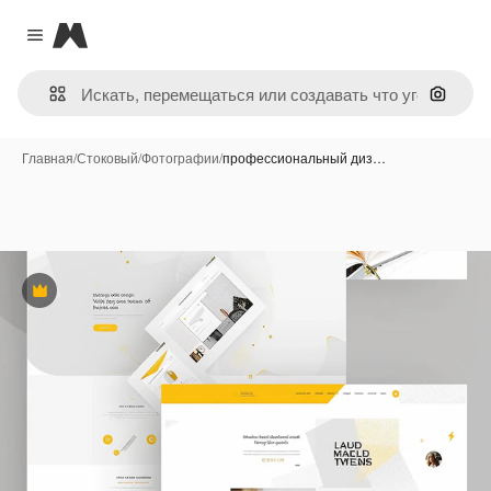
Magnific
Close menu
Поиск 
Главная
/
Стоковый
/
Фотографии
/
профессиональный диз…
Премиум