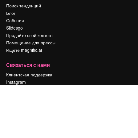
Поиск тенденций
Блог
События
Slidesgo
Продайте свой контент
Помещение для прессы
Ищете magnific.ai
Связаться с нами
Клиентская поддержка
Instagram
YouTube
LinkedIn
TikTok
Discord
X
Reddit