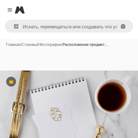
Magnific
Close menu
Поиск 
Главная
/
Стоковый
/
Фотографии
/
Расположение предмет…
Премиум