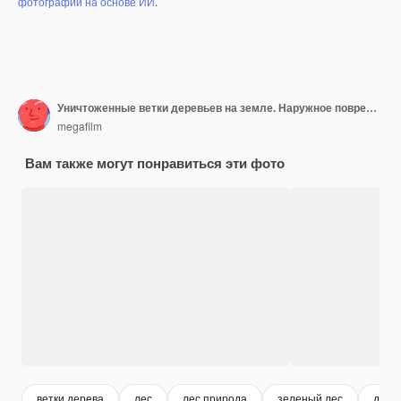
фотографий на основе ИИ
.
Уничтоженные ветки деревьев на земле. Наружное поврежденное неукорененное дерево, лежащее на земле.
megafilm
Вам также могут понравиться эти фото
ветки дерева
лес
лес природа
зеленый лес
дере