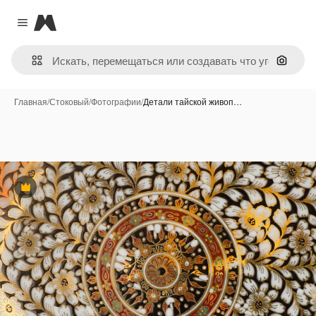
Magnific
Close menu
Поиск 
Главная
/
Стоковый
/
Фотографии
/
Детали тайской живоп…
Премиум