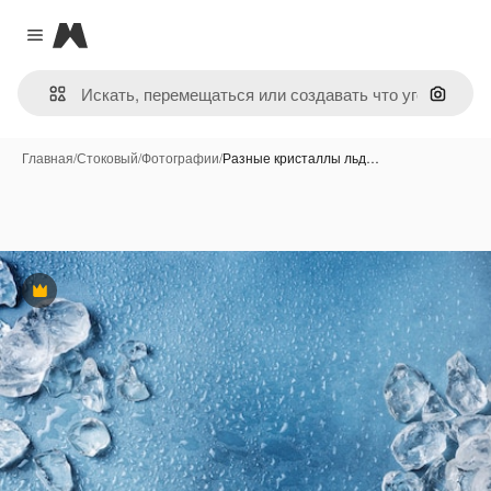
Magnific
Close menu
Поиск 
Главная
/
Стоковый
/
Фотографии
/
Разные кристаллы льд…
Премиум